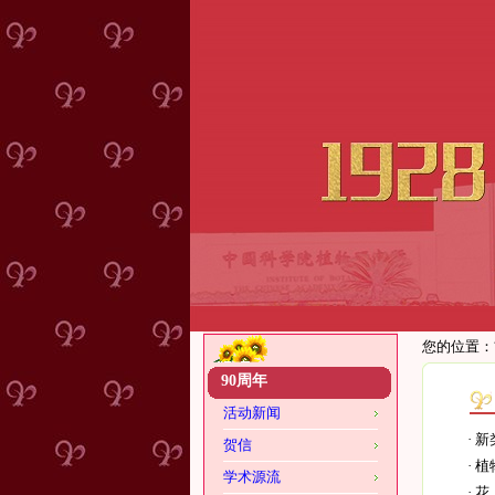
您的位置：
90周年
活动新闻
·
新
贺信
·
植
学术源流
·
花