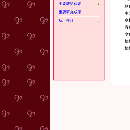
主要获奖成果
·
物
重要研究成果
·
中
·
森
所址变迁
·
青
·
水
·
植
·
植