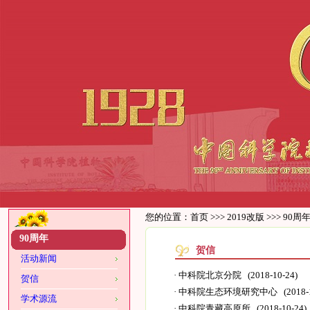
您的位置：
首页
>>>
2019改版
>>>
90周
90周年
贺信
活动新闻
·
中科院北京分院
(2018-10-24)
贺信
·
中科院生态环境研究中心
(2018-
学术源流
·
中科院青藏高原所
(2018-10-24)