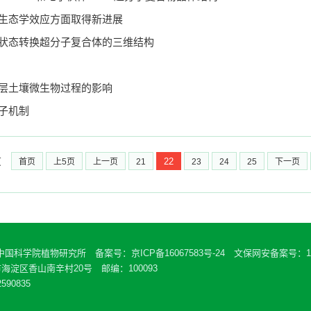
生态学效应方面取得新进展
状态转换超分子复合体的三维结构
层土壤微生物过程的影响
子机制
页
22
首页
上5页
上一页
21
23
24
25
下一页
 中国科学院植物研究所 备案号：
京ICP备16067583号-24
文保网安备案号：110
海淀区香山南辛村20号 邮编：100093
590835