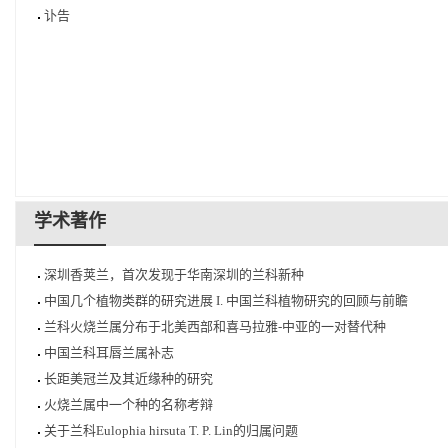
讣告
学术著作
深圳香荚兰，首次发现于华南深圳的兰科新种
中国几个植物类群的研究进展 I. 中国兰科植物研究的回顾与前瞻
兰科火烧兰属分布于北美西部和喜马拉雅-中亚的一对替代种
中国兰科耳唇兰属补志
长距美冠兰及其近缘种的研究
火烧兰属中一个种的名称考辩
关于兰科Eulophia hirsuta T. P. Lin的归属问题