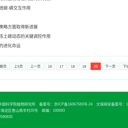
统碳-磷交互作用
策略方面取得新进展
冻土碳动态的关键调控作用
的进化命运
20
首页
上5页
上一页
16
17
18
19
下一页
下
 中国科学院植物研究所 备案号：
京ICP备16067583号-24
文保网安备案号：110
海淀区香山南辛村20号 邮编：100093
590835