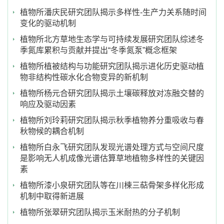
植物所潘庆民研究团队揭示多样性-生产力关系随时间
变化的驱动机制
植物所北方草地生态学与可持续发展研究团队综述冬
季氮库累积与贡献并提出“冬季氮泵”概念框架
植物所植被结构与功能研究团队揭示进化历史驱动植
物非结构性碳水化合物变异的新机制
植物所杨元合研究团队揭示土壤碳释放对冻融交替的
响应及驱动因素
植物所刘玲莉研究团队揭示秋季植物养分重吸收与春
秋物候的耦合机制
植物所白永飞研究团队发现光谱处理方式与空间尺度
是影响无人机成像光谱估算草地植物多样性的关键因
素
植物所漆小泉研究团队等在川楝三萜骨架多样化形成
机制中取得新进展
植物所张翠研究团队揭示玉米耐热的分子机制