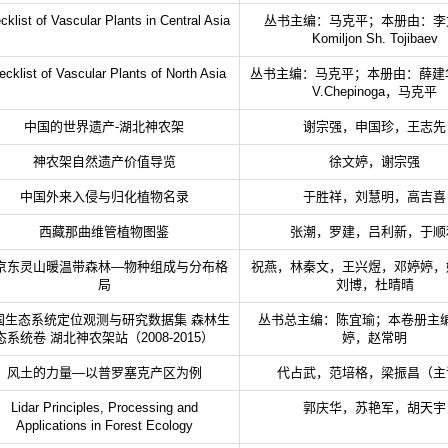
cklist of Vascular Plants in Central Asia
丛书主编：马克平；本册由：李
Komiljon Sh. Tojibaev
cklist of Vascular Plants of North Asia
丛书主编：马克平；本册由：薛建华, V
V.Chepinoga，马克平
中国的世界遗产-湖北神农架
谢宗强，申国珍，王志先
神农架自然遗产价值导览
徐文婷，谢宗强
中国外来入侵与归化植物名录
于胜祥，刘慧明，高吉喜
西藏那曲维管植物图鉴
张潮，罗建，吕利新，于顺
京东灵山暖温带森林—物种组成与分布格
祝燕，林秦文，王兴煜，邓婷婷，
局
刘博，杜晴晴
国生态系统定位观测与研究数据集 森林生
丛书总主编：陈宜瑜；本卷册主
态系统卷 湖北神农架站（2008-2015）
婷，赵常明
风土的力量—以普罗塞克产区为例
代占武，范培格，梁振昌（主
Lidar Principles, Processing and
郭庆华，苏艳军，胡天宇
Applications in Forest Ecology