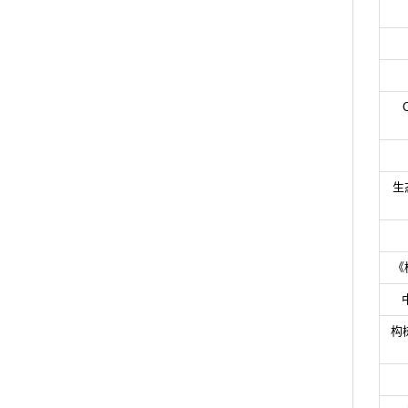
生
《
构