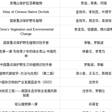
贡嘎山保护区苔藓植物
贾渝，蒋勇，何强
Atlas of Chinese Native Orchids
金效华，李剑武，叶德平
国家重点保护野生植物
金效华，周志华，袁良琛
China’s Vegetation and Environmental
李凌浩，邬建国，韩兴国
Change
国家重点保护野生植物识别手册
李敏，罗毅波
态第一课·写给青少年的绿水青山·中国的
林秦文，李青为
林
中国重点保护野生兰科植物识别手册
罗毅波，李敏
植物代谢组学--方法与应用》（第二版）
漆小泉，王玉兰，陈晓亚
中国杂交构树产业发展蓝皮书（2022）
沈世华
树扶贫工程——我国生态农牧业发展的新
沈世华，罗朝立
探索
绘认植物第一课
孙英宝