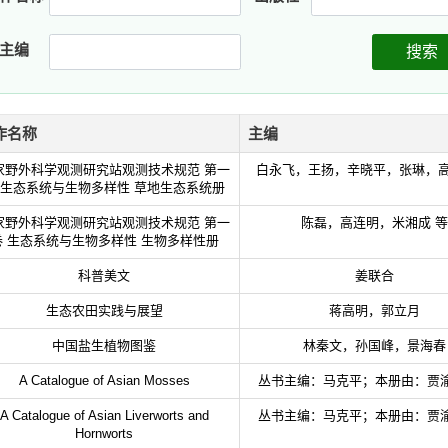
主编
搜索
作名称
主编
家野外科学观测研究站观测技术规范 第一
白永飞，王扬，辛晓平，张琳，高
 生态系统与生物多样性 草地生态系统册
家野外科学观测研究站观测技术规范 第一
陈磊，高连明，米湘成 等
卷 生态系统与生物多样性 生物多样性册
科普美文
姜联合
生态农田实践与展望
蒋高明，郭立月
中国盐生植物图鉴
林秦文，孙国峰，景海春
A Catalogue of Asian Mosses
丛书主编：马克平；本册由：贾
A Catalogue of Asian Liverworts and
丛书主编：马克平；本册由：贾
Hornworts