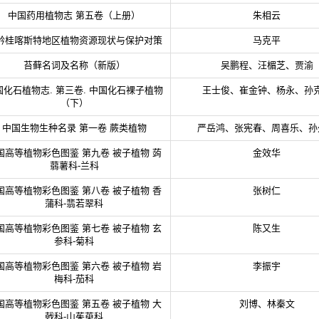
中国药用植物志 第五卷（上册）
朱相云
黔桂喀斯特地区植物资源现状与保护对策
马克平
苔藓名词及名称（新版）
吴鹏程、汪楣芝、贾渝
国化石植物志. 第三卷. 中国化石裸子植物
王士俊、崔金钟、杨永、孙
（下）
中国生物生种名录 第一卷 蕨类植物
严岳鸿、张宪春、周喜乐、孙
国高等植物彩色图鉴 第九卷 被子植物 蒟
金效华
蒻薯科-兰科
国高等植物彩色图鉴 第八卷 被子植物 香
张树仁
蒲科-翡若翠科
国高等植物彩色图鉴 第七卷 被子植物 玄
陈又生
参科-菊科
国高等植物彩色图鉴 第六卷 被子植物 岩
李振宇
梅科-茄科
国高等植物彩色图鉴 第五卷 被子植物 大
刘博、林秦文
戟科-山茱萸科