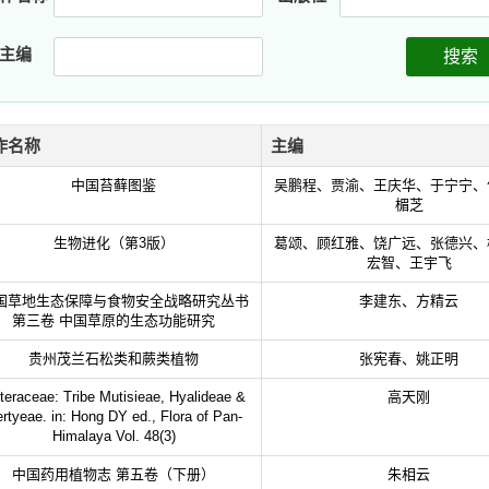
主编
搜索
作名称
主编
中国苔藓图鉴
吴鹏程、贾渝、王庆华、于宁宁、
楣芝
生物进化（第3版）
葛颂、顾红雅、饶广远、张德兴、
宏智、王宇飞
国草地生态保障与食物安全战略研究丛书
李建东、方精云
第三卷 中国草原的生态功能研究
贵州茂兰石松类和蕨类植物
张宪春、姚正明
teraceae: Tribe Mutisieae, Hyalideae &
高天刚
rtyeae. in: Hong DY ed., Flora of Pan-
Himalaya Vol. 48(3)
中国药用植物志 第五卷（下册）
朱相云