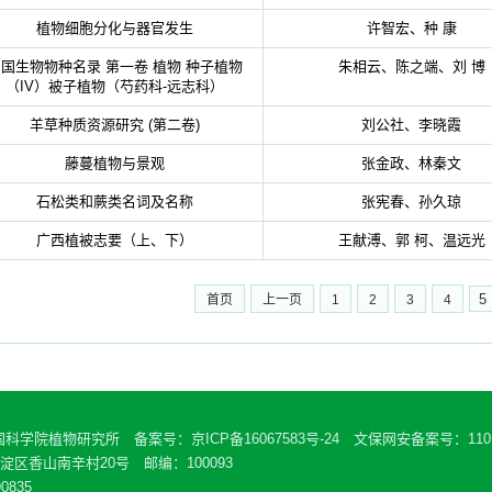
植物细胞分化与器官发生
许智宏、种 康
国生物物种名录 第一卷 植物 种子植物
朱相云、陈之端、刘 博
（IV）被子植物（芍药科-远志科）
羊草种质资源研究 (第二卷)
刘公社、李晓霞
藤蔓植物与景观
张金政、林秦文
石松类和蕨类名词及名称
张宪春、孙久琼
广西植被志要（上、下）
王献溥、郭 柯、温远光
5
首页
上一页
1
2
3
4
中国科学院植物研究所 备案号：
京ICP备16067583号-24
文保网安备案号：11010
区香山南辛村20号 邮编：100093
0835