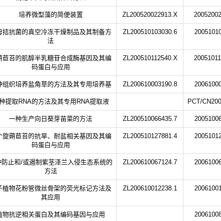
培养微型藻的简便装置
ZL200520022913.X
20052002
母拮抗菌的真空冷冻干燥制品及其制备方
ZL200510103030.6
20051010
法
蒴苣苔的肌醇半乳糖苷合成酶基因及其编
ZL200510112540.X
20051011
码蛋白与应用
种组织培养盐角草的方法及其专用培养基
ZL200610003190.8
20061000
种提取RNA的方法及其专用RNA提取液
PCT/CN200
一种生产向日葵芽苗菜的方法
ZL200510066435.7
20051006
个旋蒴苣苔的抗旱、耐盐相关基因及其编
ZL200510127881.4
20051012
码蛋白与应用
种防止和/或遏制紫茎泽兰入侵生态系统的
ZL200610067124.7
20061006
方法
子植物花粉管微丝骨架的荧光标记方法及
ZL200610012238.1
20061001
其应用
植物抗逆相关蛋白及其编码基因与应用
20061008