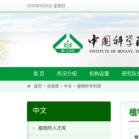
2026年8月6日 星期四
首 页
所况介绍
机构设置
研究队
首页
>
资源库
>
中文
>
植物所专利库
中文
植
植物所人才库
专