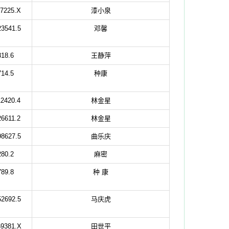
7225.X
漆小泉
3541.5
邓馨
18.6
王静萍
14.5
种康
2420.4
林金星
6611.2
林金星
8627.5
曲乐庆
80.2
麻密
89.8
种 康
2692.5
马庆虎
9381.X
田世平