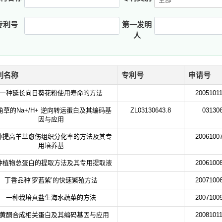
专利号
第一发明
人
利名称
专利号
申请号
一种延长向日葵花粉使用寿命的方法
20051011
角草的Na+/H+ 逆向转运蛋白及其编码基
ZL03130643.8
031306
因与应用
种提高羊草愈伤组织分化率的方法及其专
20061007
用培养基
种植物总蛋白的提取方法及其专用提取液
20061008
丁香品种‘罗蓝紫’的快速繁殖方法
20071006
一种栽培真盐生海水蔬菜的方法
20071009
黄酮合成相关蛋白及其编码基因与应用
20081011