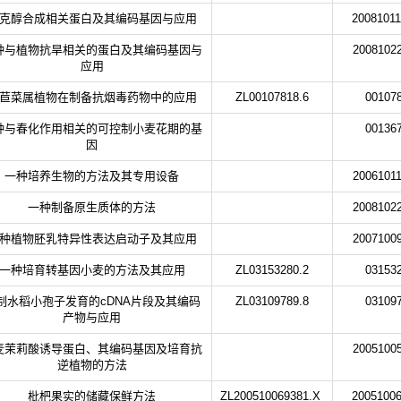
克醇合成相关蛋白及其编码基因与应用
20081011
种与植物抗旱相关的蛋白及其编码基因与
20081022
应用
苣菜属植物在制备抗烟毒药物中的应用
ZL00107818.6
001078
种与春化作用相关的可控制小麦花期的基
001367
因
一种培养生物的方法及其专用设备
20061011
一种制备原生质体的方法
20081022
种植物胚乳特异性表达启动子及其应用
20071009
一种培育转基因小麦的方法及其应用
ZL03153280.2
031532
制水稻小孢子发育的cDNA片段及其编码
ZL03109789.8
031097
产物与应用
麦茉莉酸诱导蛋白、其编码基因及培育抗
20051005
逆植物的方法
枇杷果实的储藏保鲜方法
ZL200510069381.X
20051006