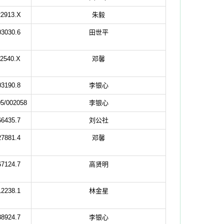
2913.X
朱毅
3030.6
田世平
2540.X
邓馨
3190.8
李银心
5/002058
李银心
6435.7
刘公社
7881.4
邓馨
7124.7
高贤明
2238.1
林金星
8924.7
李银心