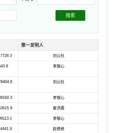
搜索
第一发明人
7728.3
刘公社
43.8
李银心
8404.8
刘公社
9160.3
李银心
3615.9
崔洪霞
9113.1
李银心
4441.9
赵德修