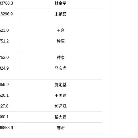
83788.3
林金星
18296.9
宋艳茹
523.0
王台
751.2
种康
752.0
种康
324.9
马庆虎
459.9
施定基
620.1
王国建
227.8
郝迺斌
560.1
黎大爵
96858.9
麻密