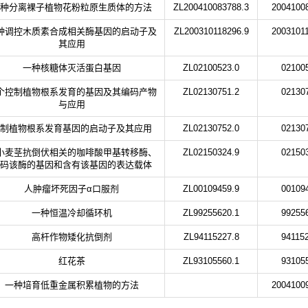
种分离裸子植物花粉粒原生质体的方法
ZL200410083788.3
2004100
种调控木质素合成相关酶基因的启动子及
ZL200310118296.9
2003101
其应用
一种核糖体灭活蛋白基因
ZL02100523.0
02100
个控制植物根系发育的基因及其编码产物
ZL02130751.2
02130
与应用
制植物根系发育基因的启动子及其应用
ZL02130752.0
02130
小麦茎抗倒伏相关的咖啡酸甲基转移酶、
ZL02150324.9
02150
码该酶的基因和含有该基因的表达载体
人肿瘤坏死因子α口服剂
ZL00109459.9
00109
一种恒温冷却循环机
ZL99255620.1
99255
高杆作物矮化抗倒剂
ZL94115227.8
94115
红花茶
ZL93105560.1
93105
一种培育低重金属积累植物的方法
2004100