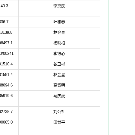
140.3
李京民
336.7
叶和春
18139.8
林金星
98497.1
杨映根
3/00241
李银心
01510.4
谷卫彬
01581.4
林金星
48094.6
高贤明
05919.6
马庆虎
62738.7
刘公社
90065.0
田世平