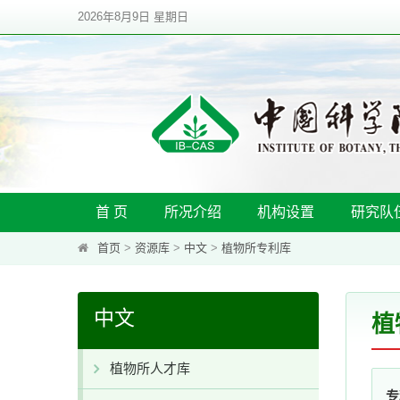
2026年8月9日 星期日
首 页
所况介绍
机构设置
研究队
首页
>
资源库
>
中文
>
植物所专利库
中文
植
植物所人才库
专