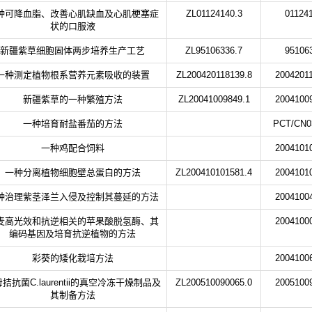
种可降血脂、改善心肌缺血及心肌梗塞症
ZL01124140.3
01124
状的口服液
新疆紫草细胞固体两步培养生产工艺
ZL95106336.7
95106
一种测定植物根系营养元素吸收的装置
ZL200420118139.8
2004201
新疆紫草的一种繁殖方法
ZL20041009849.1
2004100
一种培育耐盐番茄的方法
PCT/CN0
一种鸡配合饲料
2004101
一种分离植物细胞壁总蛋白的方法
ZL200410101581.4
2004101
种治理紫茎泽兰入侵及控制其蔓延的方法
2004100
麦高光效和抗逆相关的苹果酸脱氢酶、其
2004100
编码基因及培育抗逆植物的方法
彩葵的矮化栽培方法
2004100
拮抗菌C.laurentii的真空冷冻干燥制品及
ZL200510090065.0
2005100
其制备方法