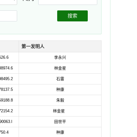
搜索
第一发明人
626.6
李永兴
88974.6
林金星
98495.2
石雷
78137.5
种康
59188.8
朱毅
72154.2
林金星
90063.l
田世平
750.4
种康