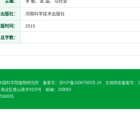
主编：
李 敏、宣 晶、马欣堂
出版社：
河南科学技术出版社
出版时间：
2015
总字数：
 中国科学院植物研究所 备案号：
京ICP备16067583号-24
文保网安备案号：110
海淀区香山南辛村20号 邮编：100093
590835