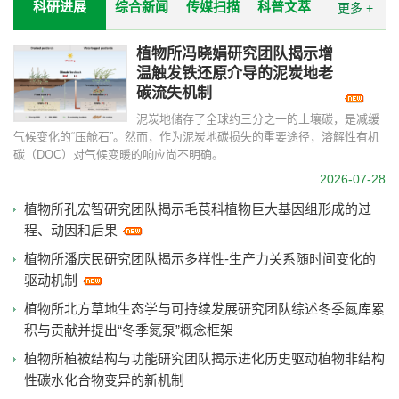
科研进展
综合新闻
传媒扫描
科普文萃
更多 +
植物所冯晓娟研究团队揭示增
温触发铁还原介导的泥炭地老
碳流失机制
泥炭地储存了全球约三分之一的土壤碳，是减缓
气候变化的“压舱石”。然而，作为泥炭地碳损失的重要途径，溶解性有机
碳（DOC）对气候变暖的响应尚不明确。
2026-07-28
植物所孔宏智研究团队揭示毛茛科植物巨大基因组形成的过
程、动因和后果
植物所潘庆民研究团队揭示多样性-生产力关系随时间变化的
驱动机制
植物所北方草地生态学与可持续发展研究团队综述冬季氮库累
积与贡献并提出“冬季氮泵”概念框架
植物所植被结构与功能研究团队揭示进化历史驱动植物非结构
性碳水化合物变异的新机制