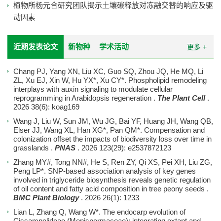
植物所杨元合研究团队揭示土壤碳释放对冻融交替的响应及驱
动因素
近期发表论文
新物种
学术活动
更多 +
Chang PJ, Yang XN, Liu XC, Guo SQ, Zhou JQ, He MQ, Li
ZL, Xu EJ, Xin W, Hu YX*, Xu CY*.
Phospholipid remodeling
interplays with auxin signaling to modulate cellular
reprogramming in Arabidopsis regeneration
.
The Plant Cell
.
2026
38(6): koag169
Wang J, Liu W, Sun JM, Wu JG, Bai YF, Huang JH, Wang QB,
Elser JJ, Wang XL, Han XG*, Pan QM*.
Compensation and
colonization offset the impacts of biodiversity loss over time in
grasslands
.
PNAS
. 2026
123(29): e2537872123
Zhang MY#, Tong NN#, He S, Ren ZY, Qi XS, Pei XH, Liu ZG,
Peng LP*.
SNP-based association analysis of key genes
involved in triglyceride biosynthesis reveals genetic regulation
of oil content and fatty acid composition in tree peony seeds
.
BMC Plant Biology
. 2026
26(1): 1233
Lian L, Zhang Q, Wang W*.
The endocarp evolution of
Cissampelideae (Menispermaceae): integrating extant and