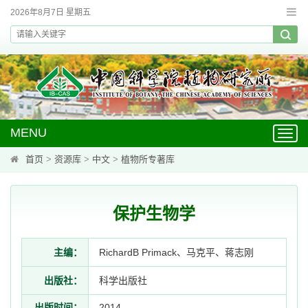
2026年8月7日 星期五
MENU
Toggl
navig
首页
>
资源库
>
中文
>
植物所专著库
保护生物学
主编：
RichardB Primack、马克平、蒋志刚
出版社：
科学出版社
出版时间：
2014