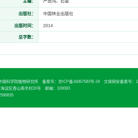
主编：
严岳鸿、石雷
出版社：
中国林业出版社
出版时间：
2014
总字数：
 中国科学院植物研究所 备案号：
京ICP备16067583号-24
文保网安备案号：110
海淀区香山南辛村20号 邮编：100093
590835