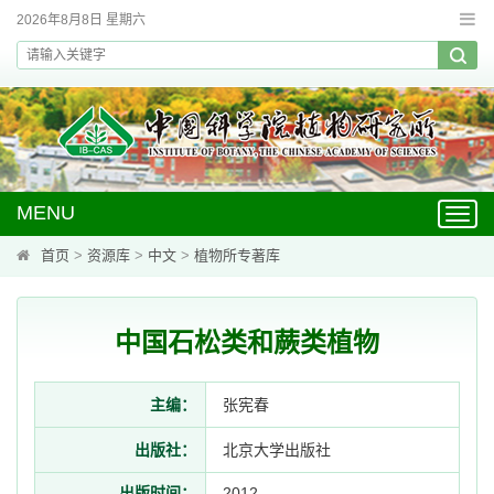
2026年8月8日 星期六
MENU
Toggl
navig
首页
>
资源库
>
中文
>
植物所专著库
中国石松类和蕨类植物
主编：
张宪春
出版社：
北京大学出版社
出版时间：
2012