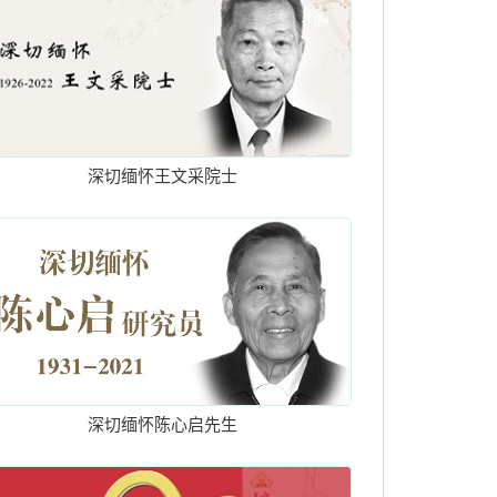
深切缅怀王文采院士
深切缅怀陈心启先生