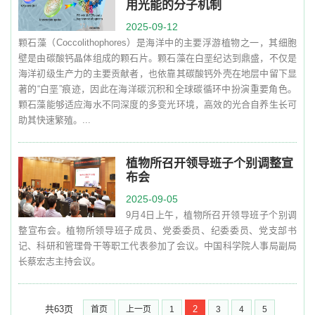
用光能的分子机制
2025-09-12
颗石藻（Coccolithophores）是海洋中的主要浮游植物之一，其细胞
壁是由碳酸钙晶体组成的颗石片。颗石藻在白垩纪达到鼎盛，不仅是
海洋初级生产力的主要贡献者，也依靠其碳酸钙外壳在地层中留下显
著的“白垩”痕迹，因此在海洋碳沉积和全球碳循环中扮演重要角色。
颗石藻能够适应海水不同深度的多变光环境，高效的光合自养生长可
助其快速繁殖。...
植物所召开领导班子个别调整宣
布会
2025-09-05
9月4日上午，植物所召开领导班子个别调
整宣布会。植物所领导班子成员、党委委员、纪委委员、党支部书
记、科研和管理骨干等职工代表参加了会议。中国科学院人事局副局
长蔡宏志主持会议。
共63页
2
首页
上一页
1
3
4
5