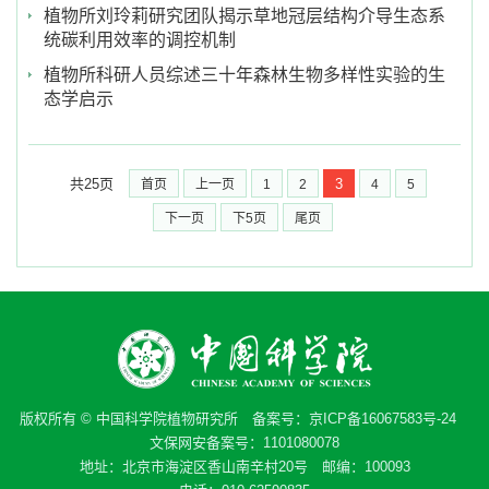
植物所刘玲莉研究团队揭示草地冠层结构介导生态系
统碳利用效率的调控机制
植物所科研人员综述三十年森林生物多样性实验的生
态学启示
共25页
3
首页
上一页
1
2
4
5
下一页
下5页
尾页
版权所有 © 中国科学院植物研究所 备案号：
京ICP备16067583号-24
文保网安备案号：1101080078
地址：北京市海淀区香山南辛村20号 邮编：100093