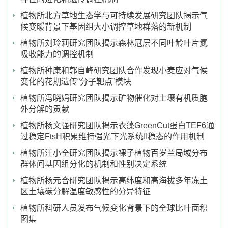
植物所北方草地生态学与可持续发展研究团队揭示气
候变暖背景下基因组大小调控草地群落的新机制
植物所刘玲莉研究团队揭示森林冠层不同叶龄叶片氮
吸收能力的调控机制
植物所种康和郭自峰研究团队合作发现小麦应对气候
变化的花期遗传“分子靶点”模块
植物所冯晓娟研究团队揭示矿物催化对土壤有机质胞
外分解的贡献
植物所杨文强研究团队揭示衣藻GreenCut蛋白TEF6通
过稳定FtsH积累维持强光下光系统II稳态的作用机制
植物所汪小全研究团队揭示裸子植物百岁兰局域分布
群体间基因组分化的机制和性别决定系统
植物所杨元合研究团队揭示高纬度和高海拔多年冻土
区土壤碳分解温度敏感性的分异特征
植物所科研人员发布气候变化背景下的全球比叶面积
图集