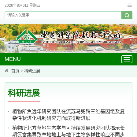
2026年8月6日 星期四
MENU
Toggl
navig
首页
>
科研进展
科研进展
植物所焦远年研究团队在流苏马兜铃三维基因组及复
杂性状进化机制研究方面取得新进展
植物所北方草地生态学与可持续发展研究团队揭示长
期氮富集导致草地地上与地下生物多样性响应不同步