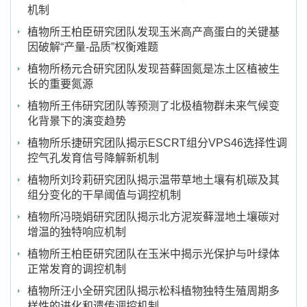
机制
植物所王柏臣研究团队发现玉米高产高蛋白的关键基
因破解“产量-品质”权衡难题
植物所杨元合研究团队发现苔藓固氮是冻土区植被生
长的重要氮源
植物所王伟研究团队等预测了北极植物群未来气候变
化背景下的演变趋势
植物所乐捷研究团队揭示ESCRT组分VPS46选择性调
控气孔发育信号降解新机制
植物所刘玲莉研究团队揭示温带草地土壤有机碳及其
组分变化的干旱阈值与调控机制
植物所冯晓娟研究团队揭示北方泥炭藓湿地土壤碳对
增温的独特响应机制
植物所王柏臣研究团队在玉米中揭示光保护与叶绿体
正常发育的调控机制
植物所汪小全研究团队揭示松科植物独特生殖周期多
样性的进化和遗传调控机制