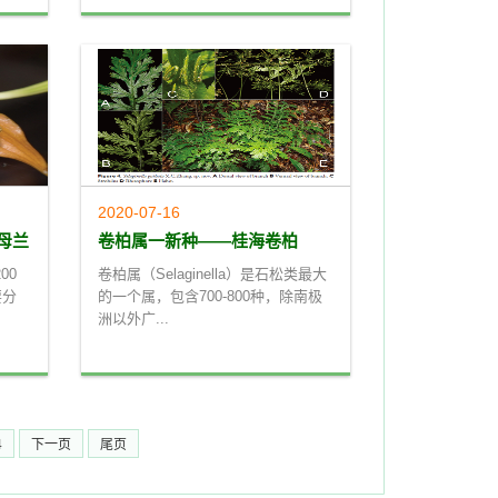
2020-07-16
母兰
卷柏属一新种——桂海卷柏
00
卷柏属（Selaginella）是石松类最大
要分
的一个属，包含700-800种，除南极
洲以外广...
4
下一页
尾页