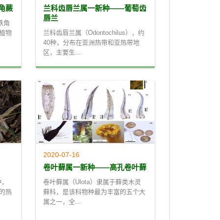
角蕨
兰科齿唇兰属一新种——葡萄齿
唇兰
铁角
类植物
兰科齿唇兰属（Odontochilus），约
40种，分布在亚洲热带和亚热带地
区，主要生...
2020-07-16
卷叶藓属一新种——高孔卷叶藓
种，
卷叶藓属（Ulota）隶属于藓类木灵
的热
藓科，是该科物种最为丰富的五个大
属之一，全...