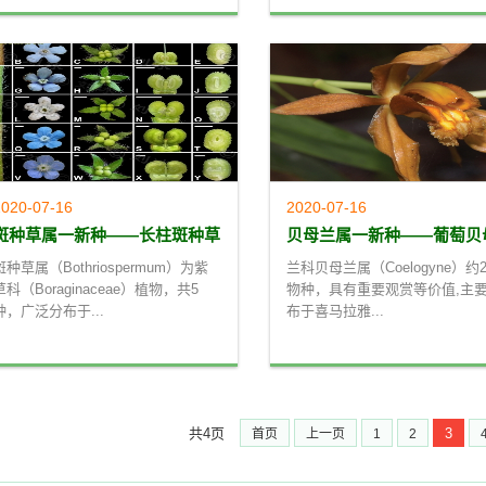
020-07-16
2020-07-16
斑种草属一新种——长柱斑种草
贝母兰属一新种——葡萄贝
斑种草属（Bothriospermum）为紫
兰科贝母兰属（Coelogyne）约2
草科（Boraginaceae）植物，共5
物种，具有重要观赏等价值,主
种，广泛分布于...
布于喜马拉雅...
共4页
3
首页
上一页
1
2