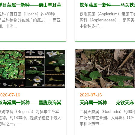
羊耳蒜属一新种——佛山羊耳蒜
铁角蕨属一新种——马关铁
兰科羊耳蒜属（Liparis）约480种，
铁角蕨属（Asplenium）隶属于
是兰科植物分布最广的属之一，而亚
蕨科（Aspleniaceae），是蕨
洲、非洲...
中物种多样...
020-07-16
2020-07-16
秋海棠属一新种——墨脱秋海棠
天麻属一新种——克钦天麻
秋海棠属（Begonia）为多年生草本
兰科天麻属（Gastrodia）约90
植物，约1800种，是被子植物中最大
广泛分布在亚洲、大洋洲和非洲
的属之一，...
带和亚热带...