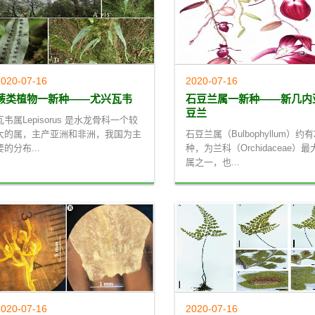
020-07-16
2020-07-16
蕨类植物一新种——尤兴瓦韦
石豆兰属一新种——新几内
豆兰
瓦韦属Lepisorus 是水龙骨科一个较
大的属，主产亚洲和非洲，我国为主
石豆兰属（Bulbophyllum）约有
要的分布...
种，为兰科（Orchidaceae）最
属之一，也...
020-07-16
2020-07-16