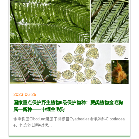
2023-06-25
国家重点保护野生植物II级保护物种：蕨类植物金毛狗
属一新种——中缅金毛狗
金毛狗属Cibotium隶属于桫椤目Cyatheales金毛狗科Cibotiacea
e，包含约10种树状...