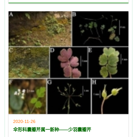
2020-11-26
伞形科囊瓣芹属一新种——少羽囊瓣芹