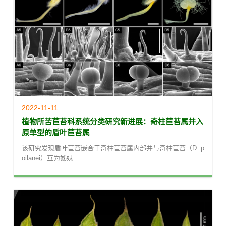
2022-11-11
植物所苦苣苔科系统分类研究新进展：奇柱苣苔属并入
原单型的盾叶苣苔属
该研究发现盾叶苣苔嵌合于奇柱苣苔属内部并与奇柱苣苔（D. p
oilanei）互为姊妹...