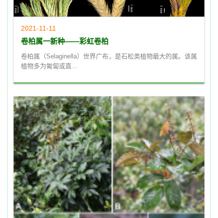
2021-11-11
卷柏属一新种——彩虹卷柏
卷柏属（Selaginella）世界广布，是石松类植物最大的属。该属
植物多为匍匐或直...