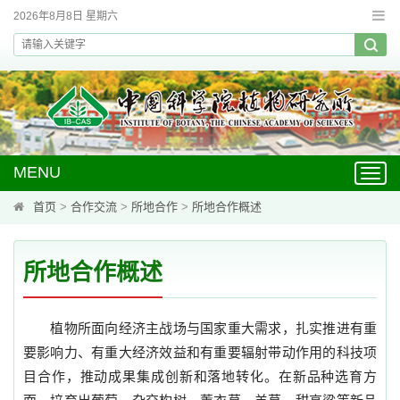
2026年8月8日 星期六
MENU
Toggl
navig
首页
>
合作交流
>
所地合作
>
所地合作概述
所地合作概述
植物所面向经济主战场与国家重大需求，扎实推进有重
要影响力、有重大经济效益和有重要辐射带动作用的科技项
目合作，推动成果集成创新和落地转化。在新品种选育方