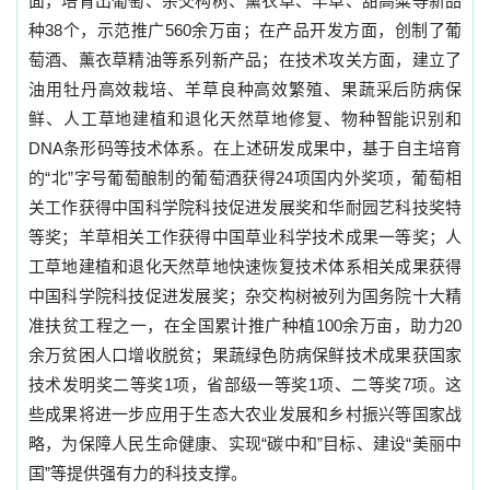
面，培育出葡萄、杂交构树、薰衣草、羊草、甜高粱等新品
种
38
个，示范推广
560
余万亩；在产品开发方面，创制了葡
萄酒、薰衣草精油等系列新产品；在技术攻关方面，建立了
油用牡丹高效栽培、羊草良种高效繁殖、果蔬采后防病保
鲜、人工草地建植和退化天然草地修复、物种智能识别和
DNA
条形码等技术体系。在上述研发成果中，基于自主培育
的
“
北
”
字号葡萄酿制的葡萄酒获得
24
项国内外奖项，葡萄相
关工作获得中国科学院科技促进发展奖和华耐园艺科技奖特
等奖；羊草相关工作获得中国草业科学技术成果一等奖；人
工草地建植和退化天然草地快速恢复技术体系相关成果获得
中国科学院科技促进发展奖；杂交构树被列为国务院十大精
准扶贫工程之一，在全国累计推广种植
100
余万亩，助力
20
余万贫困人口增收脱贫；果蔬绿色防病保鲜技术成果获国家
技术发明奖二等奖
1
项，省部级一等奖
1
项、二等奖
7
项。这
些成果将进一步应用于生态大农业发展和乡村振兴等国家战
略，为保障人民生命健康、实现
“
碳中和
”
目标、建设
“
美丽中
国
”
等提供强有力的科技支撑。