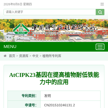
2026年8月6日 星期四
MENU
Toggl
navig
首页
>
资源库
>
中文
>
植物所专利库
AtCIPK23基因在提高植物耐低铁能
力中的应用
专利类别：
发明
申请号：
CN201510246131.2