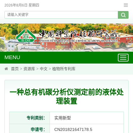
2026年8月6日 星期四
MENU
Toggl
navig
首页
>
资源库
>
中文
>
植物所专利库
一种总有机碳分析仪测定前的液体处
理装置
专利类别：
实用新型
申请号：
CN201821647178.5