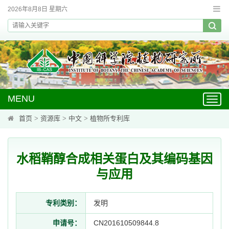
2026年8月8日 星期六
MENU
Toggl
navig
首页
>
资源库
>
中文
>
植物所专利库
水稻鞘醇合成相关蛋白及其编码基因
与应用
专利类别：
发明
申请号：
CN201610509844.8