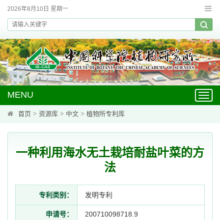
2026年8月10日 星期一
MENU
Toggl
navig
首页
>
资源库
>
中文
>
植物所专利库
一种利用海水无土栽培耐盐叶菜的方
法
专利类别：
发明专利
申请号：
200710098718.9