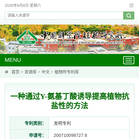
2026年8月8日 星期六
MENU
Toggl
navig
首页
>
资源库
>
中文
>
植物所专利库
一种通过Y-氨基丁酸诱导提高植物抗
盐性的方法
专利类别：
发明专利
申请号：
200710098727.8