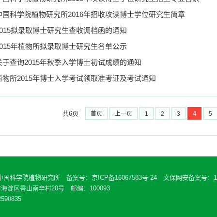
中国科学院植物研究所2016年招收攻读博士学位研究生简章
2015拟录取博士研究生查收调档函的通知
2015年植物所拟录取博士研究生名单公示
关于查询2015年秋季入学博士初试成绩的通知
植物所2015年博士入学考试领取准考证及考试通知
共6页
4
首页
上一页
1
2
3
5
 中国科学院植物研究所 备案号：
京ICP备16067583号-24
文保网安备案号：110
海淀区香山南辛村20号 邮编：100093
590835