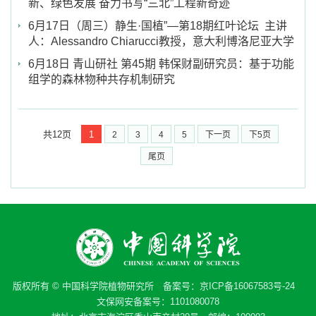
新、绿色发展 奋力书写“三北”工程新奇迹
6月17日（周三）静生·国植”—第18期红叶论坛 主讲
人：Alessandro Chiarucci教授，意大利博洛尼亚大学
6月18日 青山研社 第45期 韩保财副研究员：基于功能
组学的森林物种共存机制研究
共12页
1
2
3
4
5
下一页
下5页
尾页
版权所有 © 中国科学院植物研究所 备案号：
京ICP备16067583号-24
文保网安备案号：1101080078