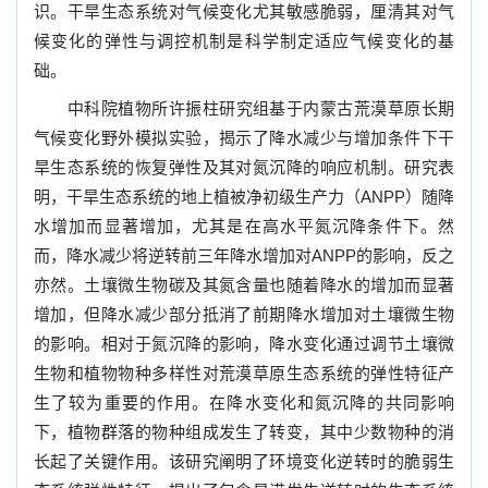
识。干旱生态系统对气候变化尤其敏感脆弱，厘清其对气
候变化的弹性与调控机制是科学制定适应气候变化的基
础。
中科院植物所许振柱研究组基于内蒙古荒漠草原长期
气候变化野外模拟实验，揭示了降水减少与增加条件下干
旱生态系统的恢复弹性及其对氮沉降的响应机制。研究表
明，干旱生态系统的地上植被净初级生产力（
ANPP
）随降
水增加而显著增加，尤其是在高水平氮沉降条件下。然
而，降水减少将逆转前三年降水增加对
ANPP
的影响，反之
亦然。土壤微生物碳及其氮含量也随着降水的增加而显著
增加，但降水减少部分抵消了前期降水增加对土壤微生物
的影响。相对于氮沉降的影响，降水变化通过调节土壤微
生物和植物物种多样性对荒漠草原生态系统的弹性特征产
生了较为重要的作用。在降水变化和氮沉降的共同影响
下，植物群落的物种组成发生了转变，其中少数物种的消
长起了关键作用。该研究阐明了环境变化逆转时的脆弱生