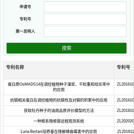
申请号
专利号
第一发明人
搜索
专利名称
专利号
蛋白质OsMADS14在调控植物种子灌浆、千粒重和结实率中
ZL201610
的应用
抗镉相关蛋白在调控植物的抗镉性及对镉的积累中的应用
ZL201610
获取牡丹种子的油用品质评价模型的方法
ZL201910
一种根系微根窗远程观测系统
ZL202020
Luria-Bertani培养基在降解棒曲霉素中的应用
ZL201811