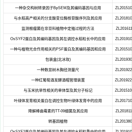
一种杂交构树转录因子BpSEM及其编码基因与应用
ZL201510
与水稻高产相关的分支酸变位酶核苷酸序列及其应用
ZL201810
监测根瘤菌在非豆科植物中定殖过程的方法
ZL201611
OsSYF2蛋白及其编码基因及其在调控水稻粒长中的应用
ZL201910
一种与植物光合作用相关的PSF蛋白及其编码基因和应用
ZL201510
包装盒(北冰玫)
ZL201930
一种数显树木胸径测量尺
ZL201922
一种红葡萄酒发酵酒帽管理装置
ZL201922
与玉米抗旱性相关的单体型及其分子标记
ZL201510
叶绿体发育相关蛋白在调控生物叶绿体发育中的应用
ZL201710
降解棒曲霉素的TT-09细菌及其应用
ZL201811
转基因植物
ZL201380
OsSYF2蛋白及其编码基因及其在调控水稻粒重中的应用
ZL201910