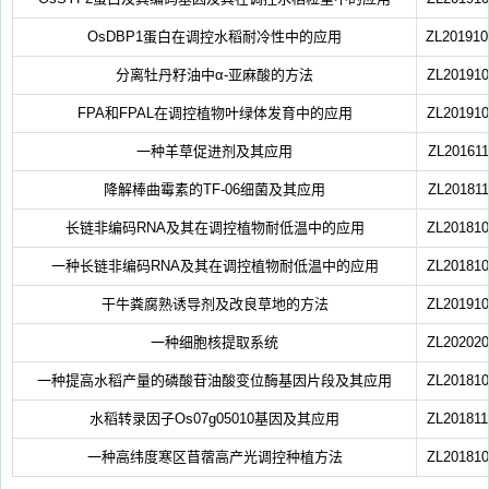
OsDBP1蛋白在调控水稻耐冷性中的应用
ZL201910
分离牡丹籽油中α-亚麻酸的方法
ZL201910
FPA和FPAL在调控植物叶绿体发育中的应用
ZL201910
一种羊草促进剂及其应用
ZL201611
降解棒曲霉素的TF-06细菌及其应用
ZL201811
长链非编码RNA及其在调控植物耐低温中的应用
ZL201810
一种长链非编码RNA及其在调控植物耐低温中的应用
ZL201810
干牛粪腐熟诱导剂及改良草地的方法
ZL201910
一种细胞核提取系统
ZL202020
一种提高水稻产量的磷酸苷油酸变位酶基因片段及其应用
ZL201810
水稻转录因子Os07g05010基因及其应用
ZL201811
一种高纬度寒区苜蓿高产光调控种植方法
ZL201810