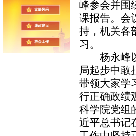
峰参会并围
支部风采
课报告。会
廉政建设
持，机关各
习。
群众工作
杨永峰以“
局起步中敢
带领大家学
行正确政绩
科学院党组
近平总书记
工作中坚持