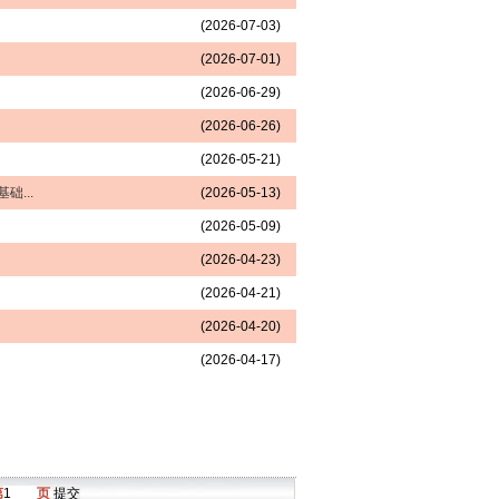
(2026-07-03)
(2026-07-01)
(2026-06-29)
(2026-06-26)
(2026-05-21)
...
(2026-05-13)
(2026-05-09)
(2026-04-23)
(2026-04-21)
(2026-04-20)
(2026-04-17)
第
页