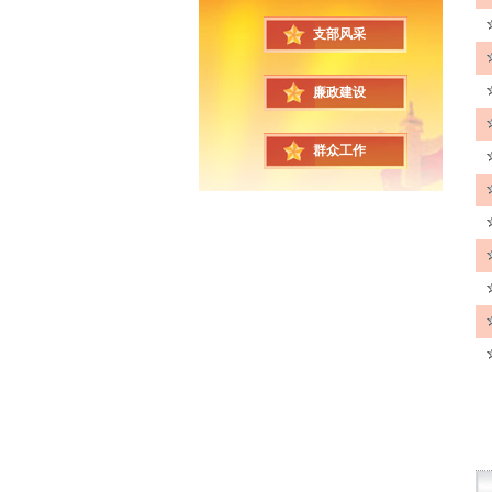
支部风采
廉政建设
群众工作