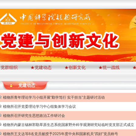
★党群组织
★党建动态
★创新文化
★统一战线
党建动态
植物所青年理论学习小组开展“勤学笃行 实干担当”主题研讨活动
植物所召开党委理论学习中心组集体学习会议
植物所召开研究生思想政治工作研讨会
植物所内蒙古锡林郭勒草原生态系统国家野外科学观测研究站临时党支部正式成立
植物所王文达等8名党员被授予2025年度中央和国家机关“四好”党员称号