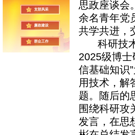
思政座谈会
支部风采
余名青年党
廉政建设
共学共进，
科研技术
群众工作
2025级博
信基础知识
用技术，解
题。随后的
围绕科研攻
发言，在思
彬在总结发