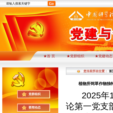
★首 页
★党群组织
★党建动态
您当前所在位置：
首
植物所饲草作物独
2025年
党群组织
论第一党支
要闻动态