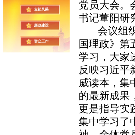
党员大会。
支部风采
书记董阳研
廉政建设
会议组织全
国理政》第
群众工作
学习，大家
反映习近平
威读本，集
的最新成果
更是指导实
集中学习了
神，全体党