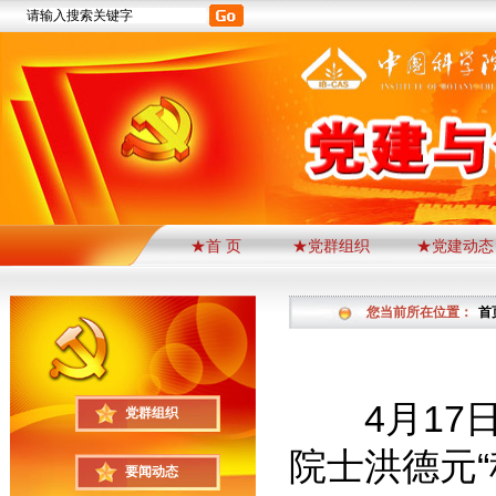
★首 页
★党群组织
★党建动态
您当前所在位置：
首
4月17日
党群组织
院士洪德元
要闻动态