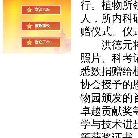
行。植物所
支部风采
人，所内科
廉政建设
赠仪式。仪
洪德元将
群众工作
照片、科考
悉数捐赠给
协会授予的
物园颁发的
卓越贡献奖
学与技术进
等获奖证书