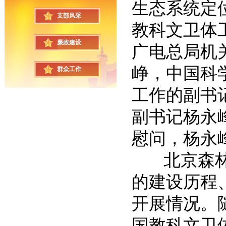
生态系统定
支部风采
教科文卫体
廉政建设
广电总局机
峥，中国科
群众工作
工作的副书
副书记杨永
慰问，杨永
北京森林站
的建设历程
开展情况。
国教科文卫