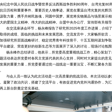
央纪念中国人民抗日战争暨世界反法西斯战争胜利80周年、台湾光复80
抗日历程和重要事件、重要历史人物事迹。展览在重温台湾光复的光辉历
汲取力量，携手共铸民族魂，同圆中国梦。展览将实物展品与场景展示相
大的爱国主义精神、伟大的抗战精神。台盟中央办公厅、宣传部有关领导
交流座谈会环节，杨永峰报告了研究所2025年度工作进展，介绍了
取得的成绩、面临的挑战和未来发展思路。交流发言中，大家畅所欲言，
加强研究所层面战略研讨、稳定优秀青年科技骨干、十五五期间谋划争取
平台建设、营造更好的创新生态等方面展开了深入的讨论，现场讨论氛围
永峰作总结讲话，他表示，所党委高度重视统战工作，精心策划了本
题活动表达所党委对各民主党派代表的关心支持，同时对大家提出的意见
发展的重要力量，所党委要通过统一战线这一重要法宝，不断汇聚各方面
。
会人员一致认为此次活动是一次高质量的统战活动。本次活动以参观
、凝聚了政治共识，搭建了交流平台，有效促进党内党外沟通协作，为汇
再上新台阶奠定坚实基础。