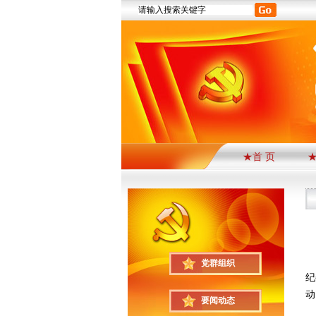
★首 页
1
党群组织
纪
动
要闻动态
活