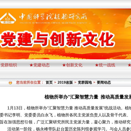
★党群组织
★党建动态
★创新文化
★统一战线
您当前所在位置：
首页
>
2019改版
>
党群园地
>
要闻动态
植物所举办“汇聚智慧力量 推动高质量发
月13日，植物所举办“汇聚智慧力量 推动高质量发展”统战活动。植
委书记李明、党委委员白永飞，植物所各民主党派负责人以及骨干代表、
旨在加强思想引领，广泛汇聚研究所民主党派力量，凝心聚力，推动研究
动第一阶段，杨永峰带队赴台盟历史陈列馆参观学习。与会人员参观