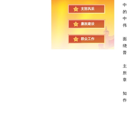
中
支部风采
的
中
廉政建设
伟
在
面
群众工作
绕
普
杨
主
所
章
与
知
作