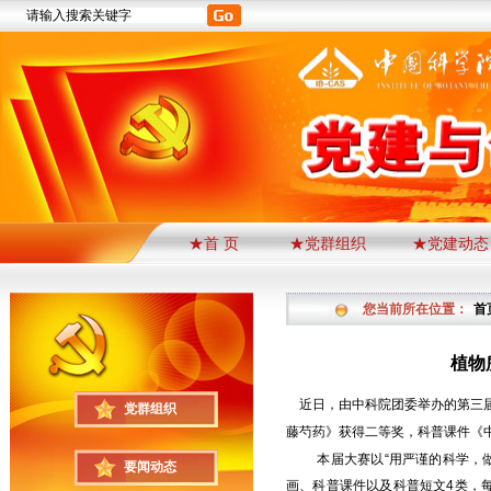
★首 页
★党群组织
★党建动态
您当前所在位置：
首
植物
近日，由中科院团委举办的第三届
党群组织
藤芍药》获得二等奖，科普课件《
本届大赛以“用严谨的科学，
要闻动态
画、科普课件以及科普短文
4
类，