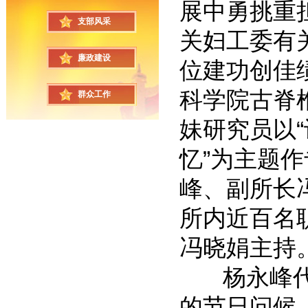
展中勇挑重
支部风采
关妇工委有
廉政建设
位建功创佳
科学院古脊
群众工作
妹研究员以
忆”为主题
峰、副所长
所内近百名
冯晓娟主持
杨永峰代表
的节日问候