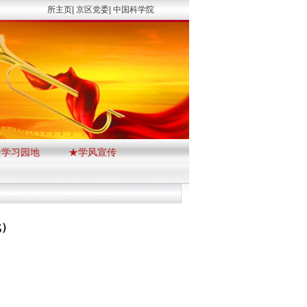
所主页|
京区党委|
中国科学院
★学习园地
★学风宣传
批）