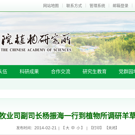
网站地图
联系方式
管理系统
邮箱登录
队伍
科研成果
合作交流
研究生教育
党群园
牧业司副司长杨振海一行到植物所调研羊
2014-02-21
发布时间：
| 【
大
中
小
】 | 【
打印
】 【
关闭
】