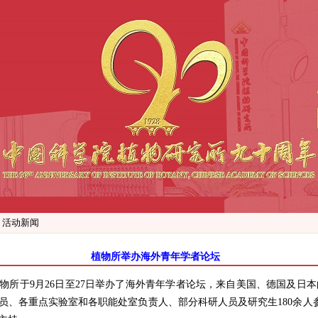
>
活动新闻
植物所举办海外青年学者论坛
物所于
9
月
26
日至
27
日举办了海外青年学者论坛，来自美国、德国及日本
员、各重点实验室和各职能处室负责人、部分科研人员及研究生
180
余人