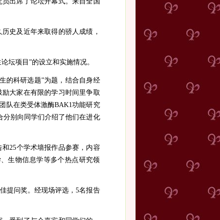
究员出席了论坛开幕式。来自全国
久历史及近年来取得的骄人成绩，
论坛项目”的设立和实施情况。
生的科研选题”为题，结合自身经
鼓励大家在有限的学习时间里争取
其团队在类受体激酶
BAK1
功能研究
合分别向同学们介绍了他们在进化
告和
25
个学术墙报作品参赛，内容
学、生物信息学等多个热点研究领
佳提问奖。经现场评选，
5
名报告