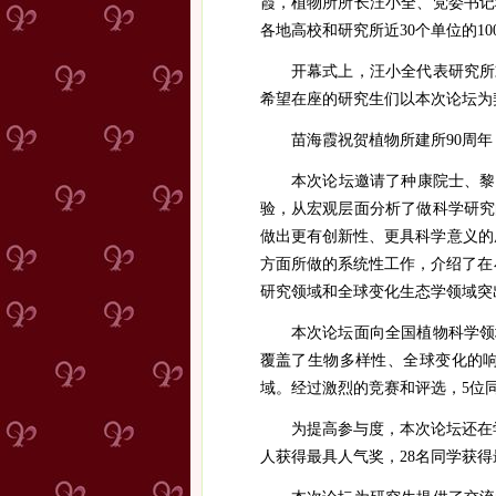
霞，植物所所长汪小全、党委书记
各地高校和研究所近
30
个单位的
10
开幕式上，汪小全代表研究所
希望在座的研究生们以本次论坛为
苗海霞祝贺植物所建所
90
周年
本次论坛邀请了种康院士、黎
验，从宏观层面分析了做科学研究
做出更有创新性、更具科学意义的
方面所做的系统性工作，介绍了在
研究领域和全球变化生态学领域突
本次论坛面向全国植物科学领
覆盖了生物多样性、全球变化的
域。经过激烈的竞赛和评选，
5
位
为提高参与度，本次论坛还在
人获得最具人气奖，
28
名同学获得