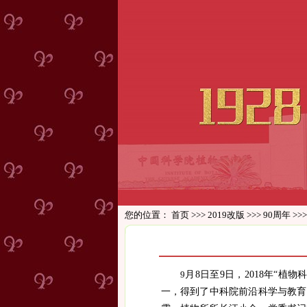
您的位置：
首页
>>>
2019改版
>>>
90周年
>>
9
月
8
日至
9
日，
2018
年“植物
一，得到了中科院前沿科学与教育