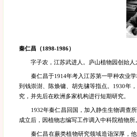
秦仁昌（
1898-1986
）
字子农，江苏武进人。庐山植物园创始人
秦仁昌于
1914
年考入江苏第一甲种农业学
到钱崇澍、陈焕镛、胡先骕等指点。
1930
年，
究，并先后在欧洲多家机构进行短期研究。
1932
年秦仁昌回国，加入静生生物调查所
成立后，因植物志编写工作调入中科院植物所
秦仁昌在蕨类植物研究领域造诣深厚，他